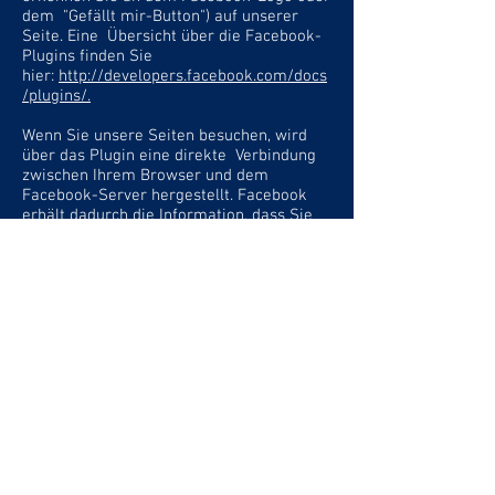
dem "Gefällt mir-Button") auf unserer
Seite. Eine Übersicht über die Facebook-
Plugins finden Sie
hier:
http://developers.facebook.com/docs
/plugins/.
Wenn Sie unsere Seiten besuchen, wird
über das Plugin eine direkte Verbindung
zwischen Ihrem Browser und dem
Facebook-Server hergestellt. Facebook
erhält dadurch die Information, dass Sie
mit Ihrer IP-Adresse unsere Seite besucht
haben. Wenn Sie den Facebook "Like-
Button" anklicken während Sie in Ihrem
Facebook-Account eingeloggt sind, können
Sie die Inhalte unserer Seiten auf Ihrem
Facebook-Profil verlinken. Dadurch kann
Facebook den Besuch unserer Seiten
Ihrem Benutzerkonto zuordnen. Wir
weisen darauf hin, dass wir als Anbieter
der Seiten keine Kenntnis vom Inhalt der
übermittelten Daten sowie deren Nutzung
durch Facebook erhalten. Weitere
Informationen hierzu finden Sie in der
Datenschutzerklärung von facebook unter