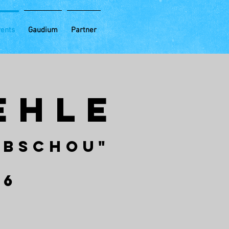
vents
Gaudium
Partner
EHLE
rbschou"
26