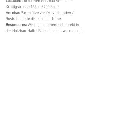
Location:
 Zurbuchen Holzbau AG an der 
Krattigstrasse 133 in 3700 Spiez
Anreise:
 Parkplätze vor Ort vorhanden / 
Bushaltestelle direkt in der Nähe.
Besonderes:
 Wir tagen authentisch direkt in 
der Holzbau-Halle! Bitte zieh dich 
warm an
, da 
die Halle nicht wie ein Festsaal beheizt ist. Wir 
freuen uns auf einen rustikalen und 
spannenden Abend.
Kontakt
Gewerbeverband Spiez
Postfach 112
3700 Spiez
info@spiezgewerbe.ch